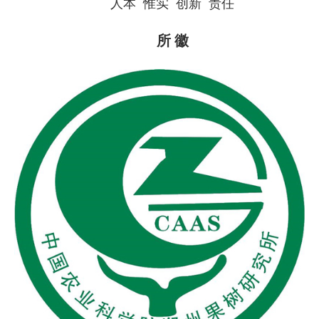
人本 惟实 创新 责任
所 徽