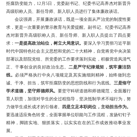
拒腐防变能力，12月5日，党委副书记、纪委书记高养杰对新晋升
高级职称人员、新任导师、新入职人员进行了集体廉政谈话。
会议强调，开展廉政谈话，既是一项全面从严治党的制度性要
求，更是一次重要的警示教育与关爱提醒。副书记、纪委书记高养
杰对新晋升高级职称人员、新任导师、新入职人员提出了四点要
求：
一是提高政治站位，树立大局意识。
要深入学习贯彻习近平新
时代中国特色社会主义思想和党的二十大精神，自觉将党中央决策
部署以及部院党组、所党委的工作要求落到实处，积极营造风清气
正、干事创业的良好政治生态。
二是严守纪律规矩，筑牢廉洁防
线。
必须严格执行中央八项规定及其实施细则精神，始终做到忠
诚、干净、担当，筑牢拒腐防变的思想防线和行为底线。
三是恪守
学术道德，坚守师德师风。
要坚守科研道德和师德规范，全面履行
育人职责，加强对学生的全过程指导，坚决抵制学术不端行为，努
力做学生成长成才的引领者。
四是立足本职岗位，主动担当作为。
要迅速适应角色转变，全面掌握单位职能与工作流程，发扬钉钉子
精神，脚踏实地、狠抓落实，以实实在在的工作成效推动事业发
展。