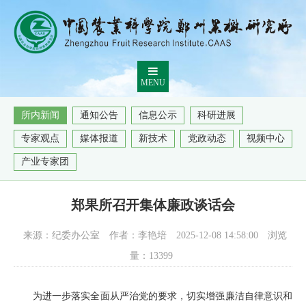
MENU
所内新闻
通知公告
信息公示
科研进展
专家观点
媒体报道
新技术
党政动态
视频中心
产业专家团
郑果所召开集体廉政谈话会
来源：纪委办公室
作者：李艳培
2025-12-08 14:58:00
浏览
量：
13399
为进一步落实全面从严治党的要求，切实增强廉洁自律意识和