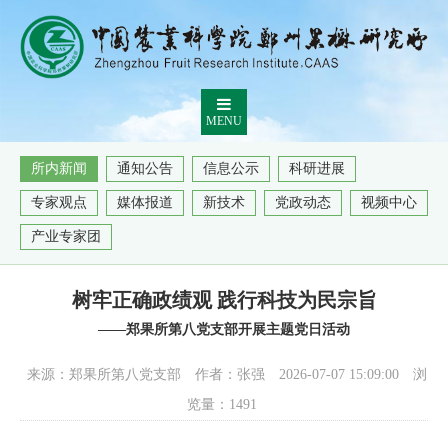
MENU
所内新闻
通知公告
信息公示
科研进展
专家观点
媒体报道
新技术
党政动态
视频中心
产业专家团
树牢正确政绩观 践行科技为民宗旨
——郑果所第八党支部开展主题党日活动
来源：郑果所第八党支部
作者：张强
2026-07-07 15:09:00
浏
览量：
1491