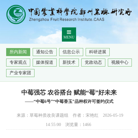
MENU
所内新闻
通知公告
信息公示
科研进展
专家观点
媒体报道
新技术
党政动态
视频中心
产业专家团
中莓强芯 农谷搭台 赋能“莓”好未来
——“中莓6号”“中莓香玉”品种权许可签约仪式
来源：草莓种质改良课题组
作者：宋艳红
2026-05-19
14:55:00
浏览量：
1466