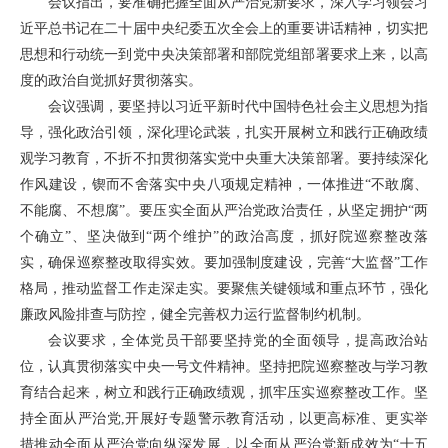
会议指出，要准确把握全面从严治党新要求，深入学习领会习
近平总书记在二十届中央纪委五次全会上的重要讲话精神，切实把
思想和行动统一到党中央决策部署和部院党组部署要求上来，以高
度的政治自觉抓好贯彻落实。
会议强调，要坚持以习近平新时代中国特色社会主义思想为指
导，强化政治引领，深化理论武装，扎实开展树立和践行正确政绩
观学习教育，不折不扣贯彻落实党中央重大决策部署。要持续深化
作风建设，锲而不舍落实中央八项规定精神，一体推进“不敢腐、
不能腐、不想腐”。要压实全面从严治党政治责任，从坚定拥护“两
个确立”、坚决做到“两个维护”的政治高度，抓好院巡察整改落
实，确保巡察整改取得实效。要加强制度建设，完善“大监督”工作
格局，推动监督工作走深走实。要聚焦关键领域和重点环节，强化
廉政风险排查与防控，健全完善权力运行监督制约机制。
会议要求，全体党员干部要坚持党的全面领导，提高政治站
位，认真贯彻落实中央一号文件精神。坚持把院巡察整改与学习教
育结合起来，树立和践行正确政绩观，抓牢压实巡察整改工作。坚
持全面从严治党,开展好专题警示教育活动，以更高标准、更实举
措推动全面从严治党向纵深发展，以全面从严治党新成效为“十五