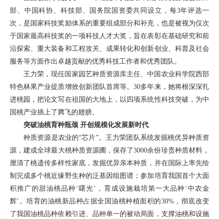
部、中国科协、科技部、国务院国资委共同设立，每3年评选一
次，是国家科技奖励体系的重要组成部分和补充，也是被视为仅次
于国家最高科技奖的一项科技人才大奖，旨在表彰在基础研究和前
沿探索、重大装备和工程攻关、成果转化和创新创业、科普及社会
服务等方面作出卓越贡献的优秀科技工作者和优秀团队。
王力荣，现任国家园艺种质资源库主任、中国农业科学院西部
特色林果产业提质增效创新团队首席等。30多年来，她将根深深扎
进桃园，把论文写在祖国的大地上，以四项系统性科技突破，为中
国桃产业插上了腾飞的翅膀。
突破油桃育种瓶颈 开创规模化发展新时代
种质资源是农业的“芯片”。王力荣团队系统发掘桃优异种质资
源，建成全球最大桃种质资源圃，保存了3000余份珍贵种质材料，
厘清了桃遗传多样性家底，发掘优异亲本种质，并在国际上率先绘
制完成多个桃近缘野生种的泛基因组图谱；参加培育我国首个大面
积推广的甜油桃品种‘曙光’，育成设施栽培第一大品种‘中农金
辉’。培育的油桃新品种占据全国油桃种植面积的30%，彻底改变
了我国油桃品种依赖引进、品种单一的被动局面，支撑油桃和设施