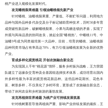
桃产业进入规模化发展时代。
攻克蟠桃裂果难题 引领油蟠桃领先新产业
针对蟠桃、油蟠桃裂果重、产量低、不耐贮等问题，利用地方
品种与国外品种多代杂交及分子标记辅助育种技术，历时30多年育
成突破性新品种，破解蟠桃裂果、小果与高糖连锁的矛盾，实现了
外观与风味品质的协同改良，掀起全国“蟠桃热”。中蟠桃11号、中
油蟠9号成为同类栽培第一大品种。目前，培育的蟠桃、油蟠桃新
品种同类市场占有率高达70%，有力引领油蟠桃发展为全新的优势
产业。
育成多样化观赏桃花 开创农旅融合新业态
为实现国人千年“桃花源”情怀，服务乡村振兴战略，王力荣团
队建立了远缘杂交育种及全基因组选择技术体系，成功培育出国内
外多样性最为丰富的观赏桃花新品种。这些品种花期长、花色丰
富、树形多样，不仅美化了乡村环境，更形成了农旅融合新业态，
带动了休闲农业和乡村旅游的蓬勃发展。
攻克再植病世界难题 为桃产业可持续发展筑基
针对桃树重茬导致再植病严重、影响产业持续发展的顽疾，王