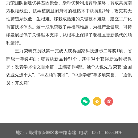
力荣团队创建优异基因聚合、杂种优势利用育种策略，育成高抗南
方根结线虫、抗再植病且耐瘠薄的桃砧木中桃抗砧1号，攻克其无
性繁殖系数低、生根难、移栽成活难的关键技术难题，建立工厂化
育苗技术体系。这一成果突破了再植病难题，为桃产业健康、可持
续发展提供了关键砧木支撑，从根本上保障了老桃区更新换代的顺
利进行。
王力荣研究员以第一完成人获得国家科技进步二等奖1项、省
部级一等奖4项；培育桃新品种51个，其中34个获得新品种权保
护；发表学术论文百余篇，主编著作4部。她个人也先后荣获“全国
农业先进个人”、“神农领军英才”、“中原学者”等多项荣誉。（通讯
员：齐文莉）
分享：
地址：郑州市管城区未来路南端
电话：0371—65330976