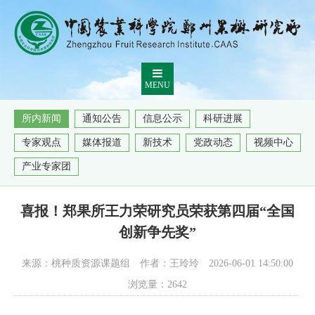
MENU
所内新闻
通知公告
信息公示
科研进展
专家观点
媒体报道
新技术
党政动态
视频中心
产业专家团
喜报！郑果所王力荣研究员荣获第四届“全国
创新争先奖”
来源：桃种质资源课题组
作者：王玲玲
2026-06-01 14:50:00
浏览量：
2642