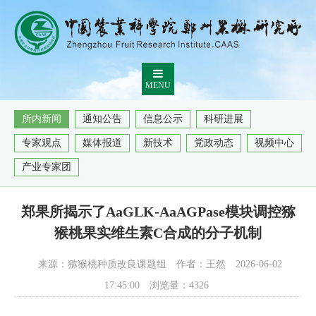
MENU
所内新闻
通知公告
信息公示
科研进展
专家观点
媒体报道
新技术
党政动态
视频中心
产业专家团
郑果所揭示了AaGLK-AaAGPase模块调控猕
猴桃果实维生素C合成的分子机制
来源：猕猴桃种质改良课题组
作者：王然
2026-06-02
17:45:00
浏览量：
4326