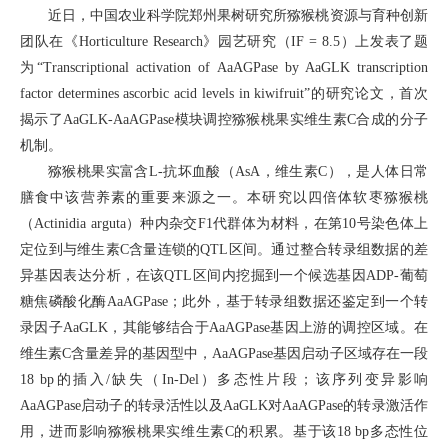
近日，中国农业科学院郑州果树研究所猕猴桃资源与育种创新
团队在《Horticulture Research》园艺研究（IF = 8.5）上发表了题
为“Transcriptional activation of AaAGPase by AaGLK transcription
factor determines ascorbic acid levels in kiwifruit”的研究论文，首次
揭示了AaGLK-AaAGPase模块调控猕猴桃果实维生素C合成的分子
机制。
猕猴桃果实富含L-抗坏血酸（AsA，维生素C），是人体日常
膳食中该营养素的重要来源之一。本研究以四倍体软枣猕猴桃
（Actinidia arguta）种内杂交F1代群体为材料，在第10号染色体上
定位到与维生素C含量连锁的QTL区间。通过整合转录组数据的差
异基因表达分析，在该QTL区间内挖掘到一个候选基因ADP-葡萄
糖焦磷酸化酶AaAGPase；此外，基于转录组数据还鉴定到一个转
录因子AaGLK，其能够结合于AaAGPase基因上游的调控区域。在
维生素C含量差异的基因型中，AaAGPase基因启动子区域存在一段
18 bp的插入/缺失（In-Del）多态性片段；该序列变异影响
AaAGPase启动子的转录活性以及AaGLK对AaAGPase的转录激活作
用，进而影响猕猴桃果实维生素C的积累。基于该18 bp多态性位