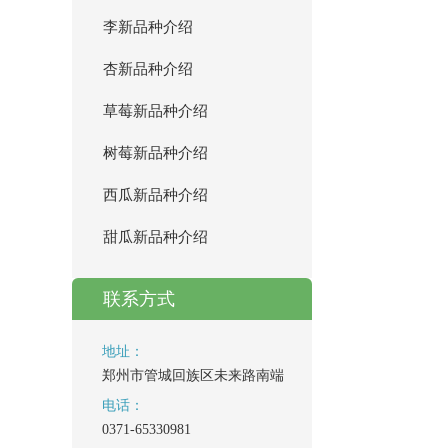
李新品种介绍
杏新品种介绍
草莓新品种介绍
树莓新品种介绍
西瓜新品种介绍
甜瓜新品种介绍
联系方式
地址：
郑州市管城回族区未来路南端
电话：
0371-65330981