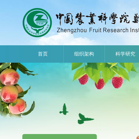
首页
组织架构
科学研究