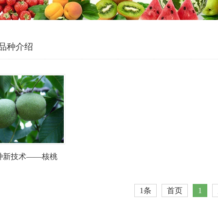
品种介绍
种新技术——核桃
1条
首页
1