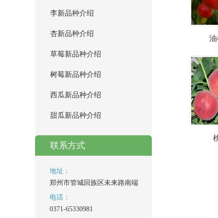
李新品种介绍
杏新品种介绍
油
草莓新品种介绍
树莓新品种介绍
西瓜新品种介绍
甜瓜新品种介绍
联系方式
地址：
郑州市管城回族区未来路南端
电话：
0371-65330981