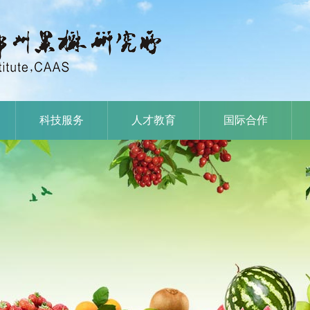
科技服务
人才教育
国际合作