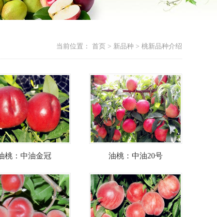
当前位置：
首页 > 新品种 > 桃新品种介绍
油桃：中油金冠
油桃：中油20号