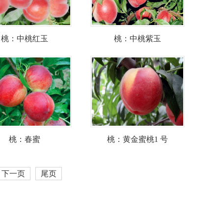
桃：中桃红玉
桃：中桃紫玉
桃：春蜜
桃：黄金蜜桃1 号
下一页
尾页