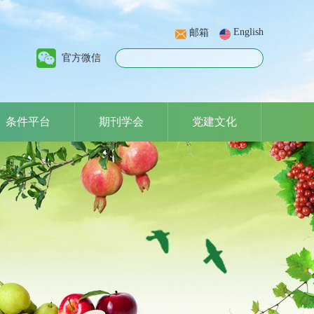
English
邮箱
官方微信
条件平台
期刊学会
党建文化